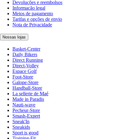
Devoluções e reembolsos
Informação legal
Meios de pagamento
Tarifas e opções de envio
Nota de Privacidade
Nossas lojas
Basket-Center
Daily Bikers
Direct Running
Direct-Volley
Espace Golf
Foot-Store
Galope-Store
Handball-Store
La sellerie de Maé
Made in Paradis
Nauti-wave
Pecheur-Store
Smash-Expert
Sneak'In
Sneakids
Sport is good
Training-Fit