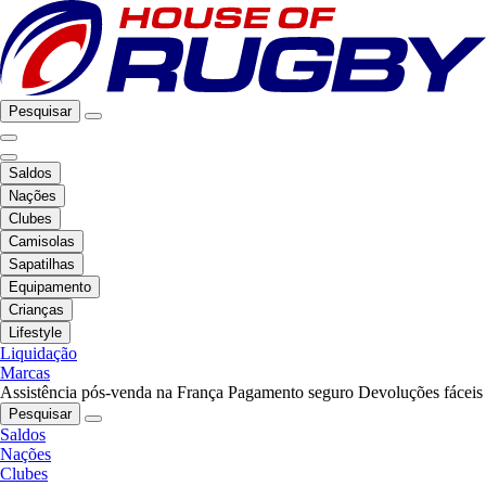
Pesquisar
Saldos
Nações
Clubes
Camisolas
Sapatilhas
Equipamento
Crianças
Lifestyle
Liquidação
Marcas
Assistência pós-venda na França
Pagamento seguro
Devoluções fáceis
Pesquisar
Saldos
Nações
Clubes