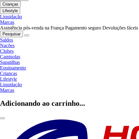
Crianças
Lifestyle
Liquidação
Marcas
Assistência pós-venda na França
Pagamento seguro
Devoluções fáceis
Pesquisar
Saldos
Nações
Clubes
Camisolas
Sapatilhas
Equipamento
Crianças
Lifestyle
Liquidação
Marcas
Adicionando ao carrinho...