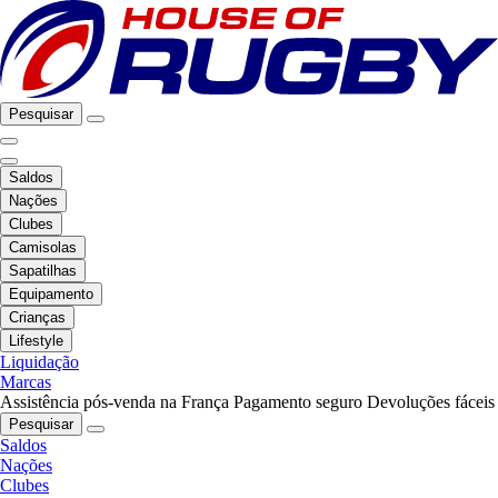
Pesquisar
Saldos
Nações
Clubes
Camisolas
Sapatilhas
Equipamento
Crianças
Lifestyle
Liquidação
Marcas
Assistência pós-venda na França
Pagamento seguro
Devoluções fáceis
Pesquisar
Saldos
Nações
Clubes