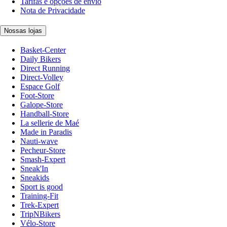
Tarifas e opções de envio
Nota de Privacidade
Nossas lojas
Basket-Center
Daily Bikers
Direct Running
Direct-Volley
Espace Golf
Foot-Store
Galope-Store
Handball-Store
La sellerie de Maé
Made in Paradis
Nauti-wave
Pecheur-Store
Smash-Expert
Sneak'In
Sneakids
Sport is good
Training-Fit
Trek-Expert
TripNBikers
Vélo-Store