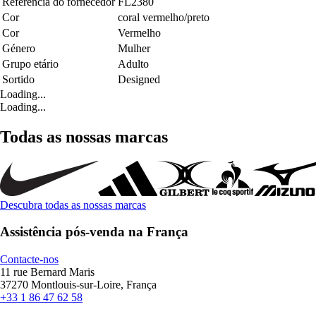
Referência do fornecedor
FL2380
Cor
coral vermelho/preto
Cor
Vermelho
Género
Mulher
Grupo etário
Adulto
Sortido
Designed
Loading...
Loading...
Todas as nossas marcas
Descubra todas as nossas marcas
Assistência pós-venda na França
Contacte-nos
11 rue Bernard Maris
37270 Montlouis-sur-Loire, França
+33 1 86 47 62 58