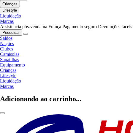
Crianças
Lifestyle
Liquidação
Marcas
Assistência pós-venda na França
Pagamento seguro
Devoluções fáceis
Pesquisar
Saldos
Nações
Clubes
Camisolas
Sapatilhas
Equipamento
Crianças
Lifestyle
Liquidação
Marcas
Adicionando ao carrinho...