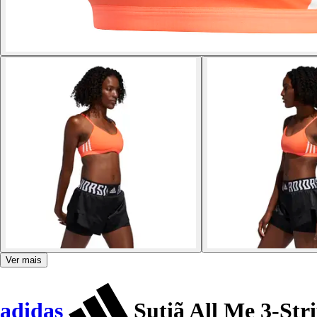
Ver mais
adidas
Sutiã All Me 3-Str