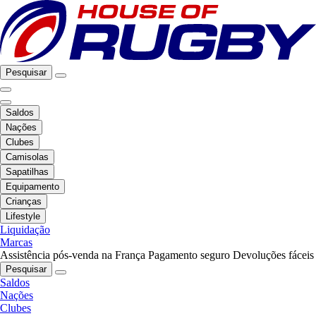
Pesquisar
Saldos
Nações
Clubes
Camisolas
Sapatilhas
Equipamento
Crianças
Lifestyle
Liquidação
Marcas
Assistência pós-venda na França
Pagamento seguro
Devoluções fáceis
Pesquisar
Saldos
Nações
Clubes