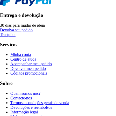
Entrega e devolução
30 dias para mudar de ideia
Devolva seu pedido
Trustpilot
Serviços
Minha conta
Centro de ajuda
Acompanhar meu pedido
Devolver meu pedido
Códigos promocionais
Sobre
Quem somos nós?
Contacte-nos
Termos e condições gerais de venda
Devoluções e reembolsos
Informação legal