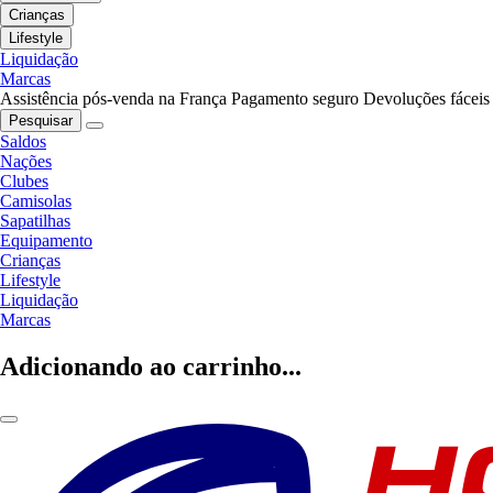
Crianças
Lifestyle
Liquidação
Marcas
Assistência pós-venda na França
Pagamento seguro
Devoluções fáceis
Pesquisar
Saldos
Nações
Clubes
Camisolas
Sapatilhas
Equipamento
Crianças
Lifestyle
Liquidação
Marcas
Adicionando ao carrinho...