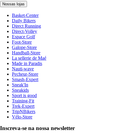
Nossas lojas
Basket-Center
Daily Bikers
Direct Running
Direct-Volley
Espace Golf
Foot-Store
Galope-Store
Handball-Store
La sellerie de Maé
Made in Paradis
Nauti-wave
Pecheur-Store
Smash-Expert
Sneak'In
Sneakids
Sport is good
Training-Fit
Trek-Expert
TripNBikers
Vélo-Store
Inscreva-se na nossa newsletter