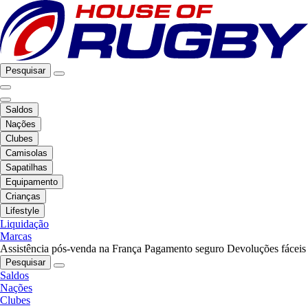
Pesquisar
Saldos
Nações
Clubes
Camisolas
Sapatilhas
Equipamento
Crianças
Lifestyle
Liquidação
Marcas
Assistência pós-venda na França
Pagamento seguro
Devoluções fáceis
Pesquisar
Saldos
Nações
Clubes