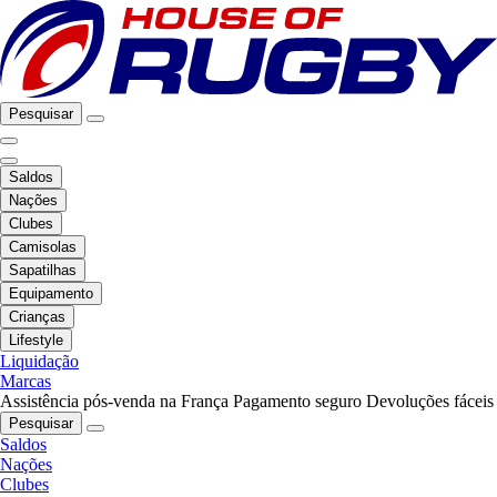
Pesquisar
Saldos
Nações
Clubes
Camisolas
Sapatilhas
Equipamento
Crianças
Lifestyle
Liquidação
Marcas
Assistência pós-venda na França
Pagamento seguro
Devoluções fáceis
Pesquisar
Saldos
Nações
Clubes