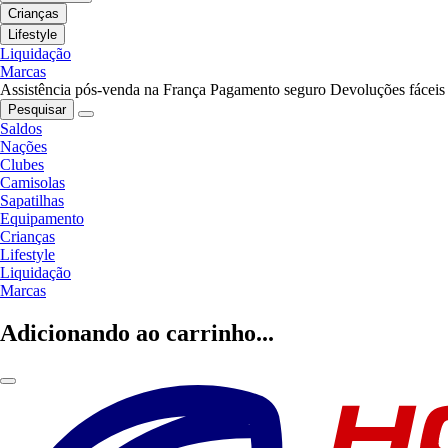
Crianças
Lifestyle
Liquidação
Marcas
Assistência pós-venda na França
Pagamento seguro
Devoluções fáceis
Pesquisar
Saldos
Nações
Clubes
Camisolas
Sapatilhas
Equipamento
Crianças
Lifestyle
Liquidação
Marcas
Adicionando ao carrinho...