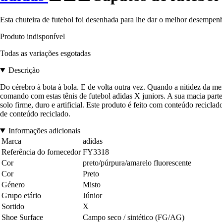
Esta chuteira de futebol foi desenhada para lhe dar o melhor desempenh
Produto indisponível
Todas as variações esgotadas
Descrição
Do cérebro à bota à bola. E de volta outra vez. Quando a nitidez da me
comando com estas tênis de futebol adidas X juniors. A sua macia parte 
solo firme, duro e artificial. Este produto é feito com conteúdo recic
de conteúdo reciclado.
Informações adicionais
Marca
adidas
Referência do fornecedor
FY3318
Cor
preto/púrpura/amarelo fluorescente
Cor
Preto
Género
Misto
Grupo etário
Júnior
Sortido
X
Shoe Surface
Campo seco / sintético (FG/AG)