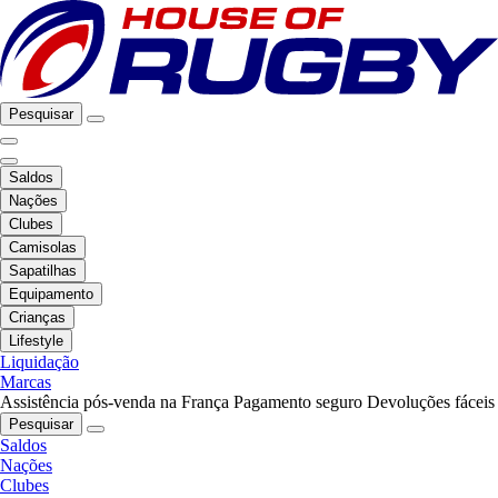
Pesquisar
Saldos
Nações
Clubes
Camisolas
Sapatilhas
Equipamento
Crianças
Lifestyle
Liquidação
Marcas
Assistência pós-venda na França
Pagamento seguro
Devoluções fáceis
Pesquisar
Saldos
Nações
Clubes