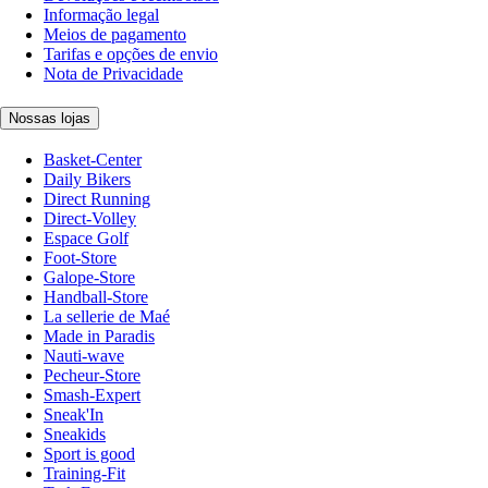
Informação legal
Meios de pagamento
Tarifas e opções de envio
Nota de Privacidade
Nossas lojas
Basket-Center
Daily Bikers
Direct Running
Direct-Volley
Espace Golf
Foot-Store
Galope-Store
Handball-Store
La sellerie de Maé
Made in Paradis
Nauti-wave
Pecheur-Store
Smash-Expert
Sneak'In
Sneakids
Sport is good
Training-Fit