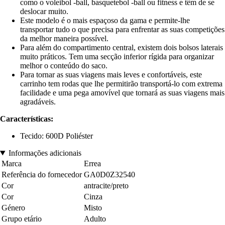
como o voleibol -ball, basquetebol -ball ou fitness e têm de se
deslocar muito.
Este modelo é o mais espaçoso da gama e permite-lhe
transportar tudo o que precisa para enfrentar as suas competições
da melhor maneira possível.
Para além do compartimento central, existem dois bolsos laterais
muito práticos. Tem uma secção inferior rígida para organizar
melhor o conteúdo do saco.
Para tornar as suas viagens mais leves e confortáveis, este
carrinho tem rodas que lhe permitirão transportá-lo com extrema
facilidade e uma pega amovível que tornará as suas viagens mais
agradáveis.
Características:
Tecido: 600D Poliéster
Informações adicionais
Marca
Errea
Referência do fornecedor
GA0D0Z32540
Cor
antracite/preto
Cor
Cinza
Género
Misto
Grupo etário
Adulto