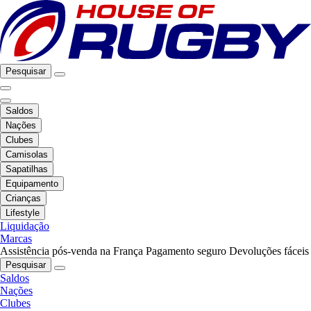
Pesquisar
Saldos
Nações
Clubes
Camisolas
Sapatilhas
Equipamento
Crianças
Lifestyle
Liquidação
Marcas
Assistência pós-venda na França
Pagamento seguro
Devoluções fáceis
Pesquisar
Saldos
Nações
Clubes