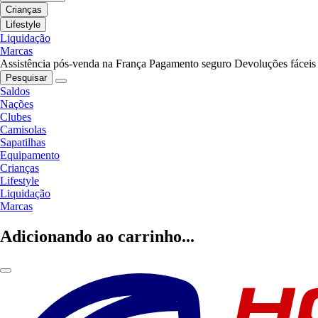
Crianças
Lifestyle
Liquidação
Marcas
Assistência pós-venda na França
Pagamento seguro
Devoluções fáceis
Pesquisar
Saldos
Nações
Clubes
Camisolas
Sapatilhas
Equipamento
Crianças
Lifestyle
Liquidação
Marcas
Adicionando ao carrinho...