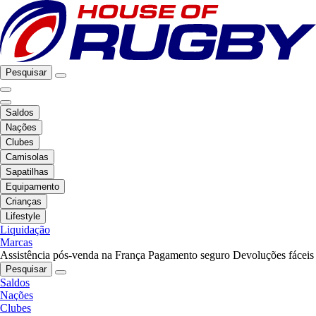
Pesquisar
Saldos
Nações
Clubes
Camisolas
Sapatilhas
Equipamento
Crianças
Lifestyle
Liquidação
Marcas
Assistência pós-venda na França
Pagamento seguro
Devoluções fáceis
Pesquisar
Saldos
Nações
Clubes