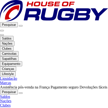
Pesquisar
Saldos
Nações
Clubes
Camisolas
Sapatilhas
Equipamento
Crianças
Lifestyle
Liquidação
Marcas
Assistência pós-venda na França
Pagamento seguro
Devoluções fáceis
Pesquisar
Saldos
Nações
Clubes