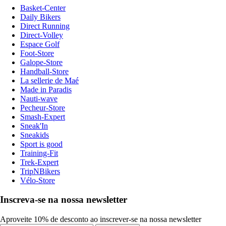
Basket-Center
Daily Bikers
Direct Running
Direct-Volley
Espace Golf
Foot-Store
Galope-Store
Handball-Store
La sellerie de Maé
Made in Paradis
Nauti-wave
Pecheur-Store
Smash-Expert
Sneak'In
Sneakids
Sport is good
Training-Fit
Trek-Expert
TripNBikers
Vélo-Store
Inscreva-se na nossa newsletter
Aproveite 10% de desconto ao inscrever-se na nossa newsletter