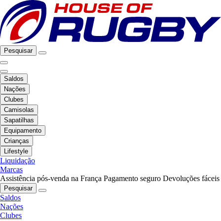
Pesquisar
Saldos
Nações
Clubes
Camisolas
Sapatilhas
Equipamento
Crianças
Lifestyle
Liquidação
Marcas
Assistência pós-venda na França
Pagamento seguro
Devoluções fáceis
Pesquisar
Saldos
Nações
Clubes