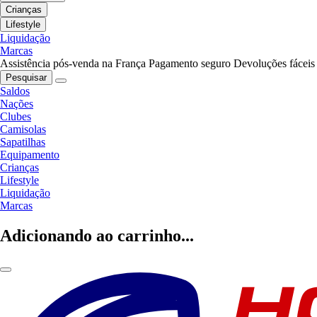
Crianças
Lifestyle
Liquidação
Marcas
Assistência pós-venda na França
Pagamento seguro
Devoluções fáceis
Pesquisar
Saldos
Nações
Clubes
Camisolas
Sapatilhas
Equipamento
Crianças
Lifestyle
Liquidação
Marcas
Adicionando ao carrinho...