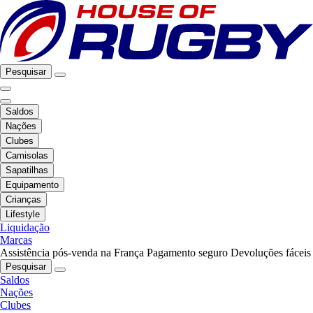
Pesquisar
Saldos
Nações
Clubes
Camisolas
Sapatilhas
Equipamento
Crianças
Lifestyle
Liquidação
Marcas
Assistência pós-venda na França
Pagamento seguro
Devoluções fáceis
Pesquisar
Saldos
Nações
Clubes