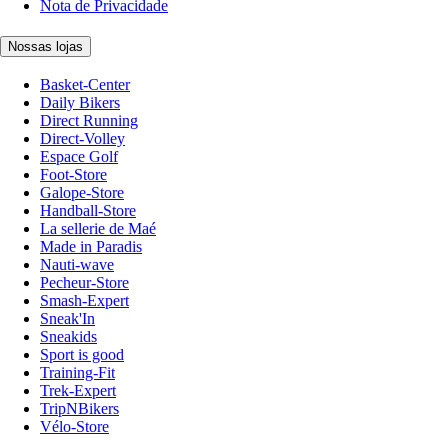
Nota de Privacidade
Nossas lojas
Basket-Center
Daily Bikers
Direct Running
Direct-Volley
Espace Golf
Foot-Store
Galope-Store
Handball-Store
La sellerie de Maé
Made in Paradis
Nauti-wave
Pecheur-Store
Smash-Expert
Sneak'In
Sneakids
Sport is good
Training-Fit
Trek-Expert
TripNBikers
Vélo-Store