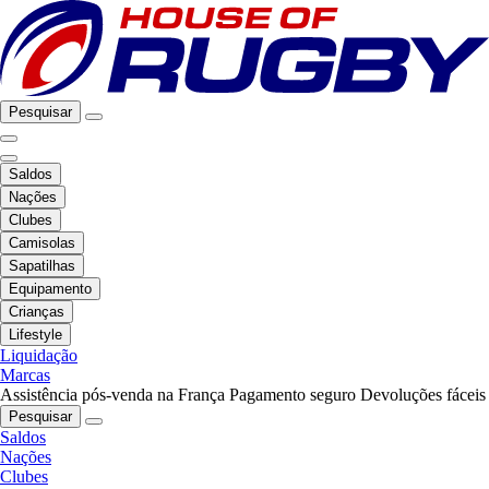
Pesquisar
Saldos
Nações
Clubes
Camisolas
Sapatilhas
Equipamento
Crianças
Lifestyle
Liquidação
Marcas
Assistência pós-venda na França
Pagamento seguro
Devoluções fáceis
Pesquisar
Saldos
Nações
Clubes