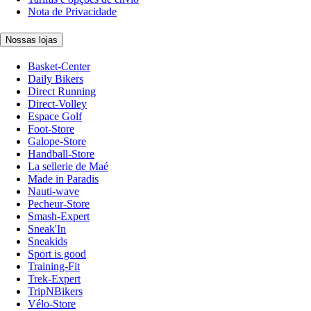
Nota de Privacidade
Nossas lojas
Basket-Center
Daily Bikers
Direct Running
Direct-Volley
Espace Golf
Foot-Store
Galope-Store
Handball-Store
La sellerie de Maé
Made in Paradis
Nauti-wave
Pecheur-Store
Smash-Expert
Sneak'In
Sneakids
Sport is good
Training-Fit
Trek-Expert
TripNBikers
Vélo-Store