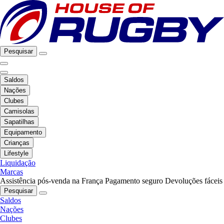
Pesquisar
Saldos
Nações
Clubes
Camisolas
Sapatilhas
Equipamento
Crianças
Lifestyle
Liquidação
Marcas
Assistência pós-venda na França
Pagamento seguro
Devoluções fáceis
Pesquisar
Saldos
Nações
Clubes