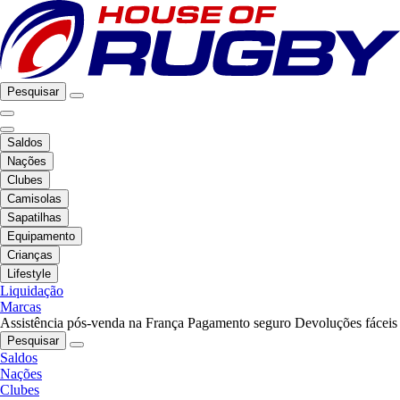
Pesquisar
Saldos
Nações
Clubes
Camisolas
Sapatilhas
Equipamento
Crianças
Lifestyle
Liquidação
Marcas
Assistência pós-venda na França
Pagamento seguro
Devoluções fáceis
Pesquisar
Saldos
Nações
Clubes