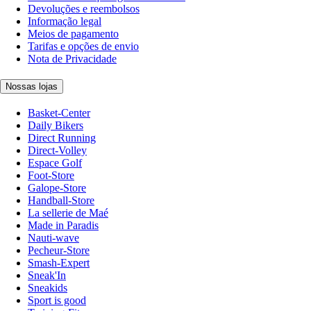
Devoluções e reembolsos
Informação legal
Meios de pagamento
Tarifas e opções de envio
Nota de Privacidade
Nossas lojas
Basket-Center
Daily Bikers
Direct Running
Direct-Volley
Espace Golf
Foot-Store
Galope-Store
Handball-Store
La sellerie de Maé
Made in Paradis
Nauti-wave
Pecheur-Store
Smash-Expert
Sneak'In
Sneakids
Sport is good