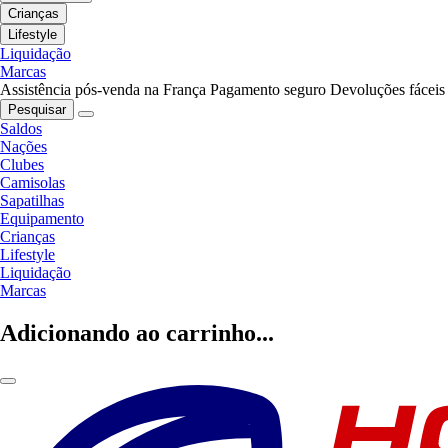
Crianças
Lifestyle
Liquidação
Marcas
Assistência pós-venda na França
Pagamento seguro
Devoluções fáceis
Pesquisar
Saldos
Nações
Clubes
Camisolas
Sapatilhas
Equipamento
Crianças
Lifestyle
Liquidação
Marcas
Adicionando ao carrinho...