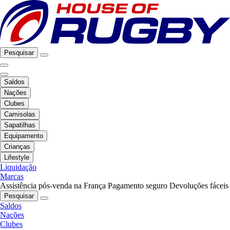
Pesquisar
Saldos
Nações
Clubes
Camisolas
Sapatilhas
Equipamento
Crianças
Lifestyle
Liquidação
Marcas
Assistência pós-venda na França
Pagamento seguro
Devoluções fáceis
Pesquisar
Saldos
Nações
Clubes