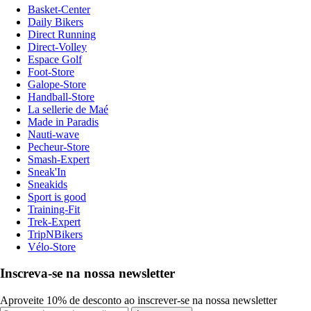
Basket-Center
Daily Bikers
Direct Running
Direct-Volley
Espace Golf
Foot-Store
Galope-Store
Handball-Store
La sellerie de Maé
Made in Paradis
Nauti-wave
Pecheur-Store
Smash-Expert
Sneak'In
Sneakids
Sport is good
Training-Fit
Trek-Expert
TripNBikers
Vélo-Store
Inscreva-se na nossa newsletter
Aproveite 10% de desconto ao inscrever-se na nossa newsletter