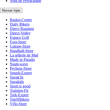
Nota de Privacidade
Nossas lojas
Basket-Center
Daily Bikers
Direct Running
Direct-Volley
Espace Golf
Foot-Store
Galope-Store
Handball-Store
La sellerie de Maé
Made in Paradis
Nauti-wave
Pecheur-Store
Smash-Expert
Sneak'In
Sneakids
Sport is good
Training-Fit
Trek-Expert
TripNBikers
Vélo-Store