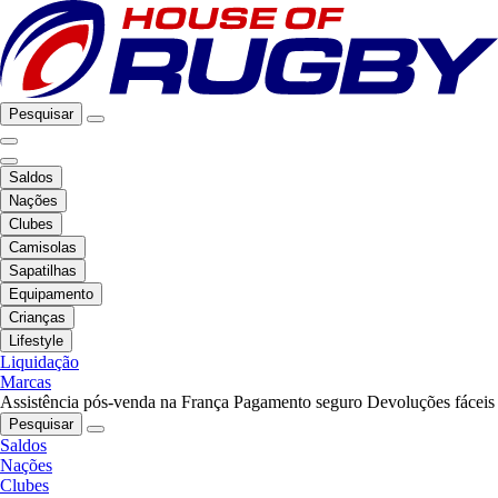
Pesquisar
Saldos
Nações
Clubes
Camisolas
Sapatilhas
Equipamento
Crianças
Lifestyle
Liquidação
Marcas
Assistência pós-venda na França
Pagamento seguro
Devoluções fáceis
Pesquisar
Saldos
Nações
Clubes