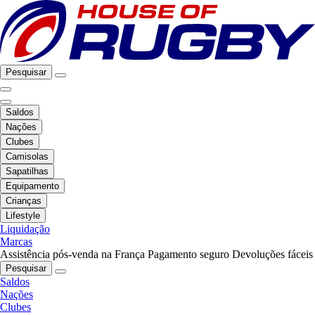
Pesquisar
Saldos
Nações
Clubes
Camisolas
Sapatilhas
Equipamento
Crianças
Lifestyle
Liquidação
Marcas
Assistência pós-venda na França
Pagamento seguro
Devoluções fáceis
Pesquisar
Saldos
Nações
Clubes