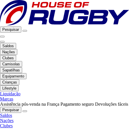
Pesquisar
Saldos
Nações
Clubes
Camisolas
Sapatilhas
Equipamento
Crianças
Lifestyle
Liquidação
Marcas
Assistência pós-venda na França
Pagamento seguro
Devoluções fáceis
Pesquisar
Saldos
Nações
Clubes