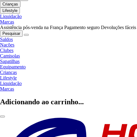
Crianças
Lifestyle
Liquidação
Marcas
Assistência pós-venda na França
Pagamento seguro
Devoluções fáceis
Pesquisar
Saldos
Nações
Clubes
Camisolas
Sapatilhas
Equipamento
Crianças
Lifestyle
Liquidação
Marcas
Adicionando ao carrinho...