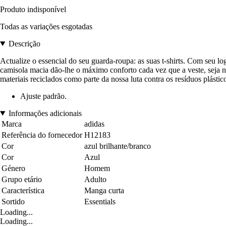
Produto indisponível
Todas as variações esgotadas
Descrição
Actualize o essencial do seu guarda-roupa: as suas t-shirts. Com seu 
camisola macia dão-lhe o máximo conforto cada vez que a veste, seja no 
materiais reciclados como parte da nossa luta contra os resíduos plásti
Ajuste padrão.
Informações adicionais
Marca
adidas
Referência do fornecedor
H12183
Cor
azul brilhante/branco
Cor
Azul
Género
Homem
Grupo etário
Adulto
Característica
Manga curta
Sortido
Essentials
Loading...
Loading...