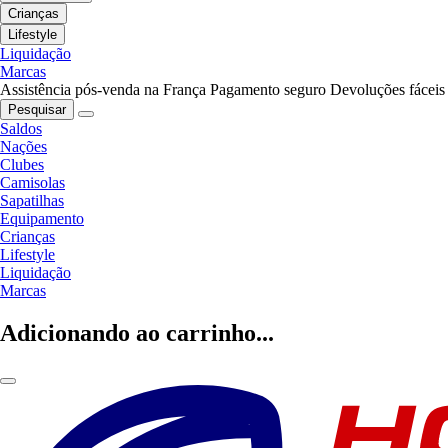
Crianças
Lifestyle
Liquidação
Marcas
Assistência pós-venda na França
Pagamento seguro
Devoluções fáceis
Pesquisar
Saldos
Nações
Clubes
Camisolas
Sapatilhas
Equipamento
Crianças
Lifestyle
Liquidação
Marcas
Adicionando ao carrinho...