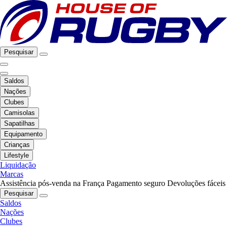
Pesquisar
Saldos
Nações
Clubes
Camisolas
Sapatilhas
Equipamento
Crianças
Lifestyle
Liquidação
Marcas
Assistência pós-venda na França
Pagamento seguro
Devoluções fáceis
Pesquisar
Saldos
Nações
Clubes