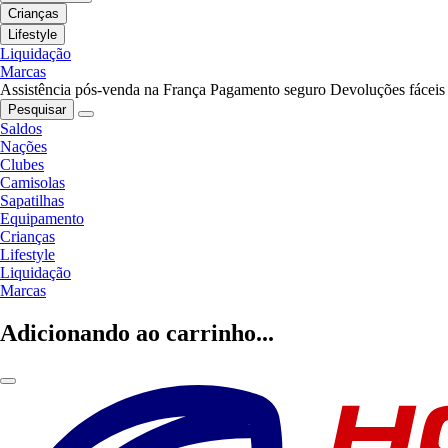
Crianças
Lifestyle
Liquidação
Marcas
Assistência pós-venda na França
Pagamento seguro
Devoluções fáceis
Pesquisar
Saldos
Nações
Clubes
Camisolas
Sapatilhas
Equipamento
Crianças
Lifestyle
Liquidação
Marcas
Adicionando ao carrinho...