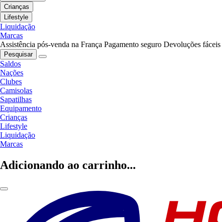
Crianças
Lifestyle
Liquidação
Marcas
Assistência pós-venda na França
Pagamento seguro
Devoluções fáceis
Pesquisar
Saldos
Nações
Clubes
Camisolas
Sapatilhas
Equipamento
Crianças
Lifestyle
Liquidação
Marcas
Adicionando ao carrinho...