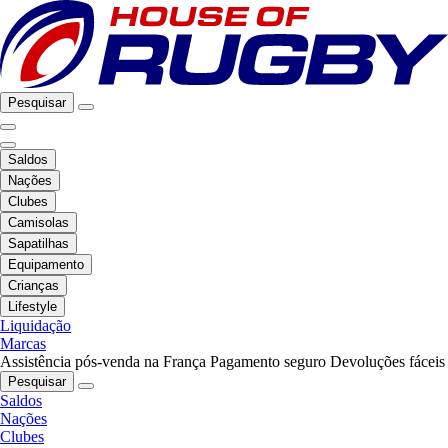
Pesquisar
Saldos
Nações
Clubes
Camisolas
Sapatilhas
Equipamento
Crianças
Lifestyle
Liquidação
Marcas
Assistência pós-venda na França
Pagamento seguro
Devoluções fáceis
Pesquisar
Saldos
Nações
Clubes