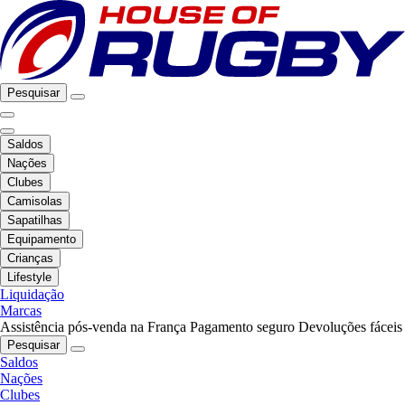
Pesquisar
Saldos
Nações
Clubes
Camisolas
Sapatilhas
Equipamento
Crianças
Lifestyle
Liquidação
Marcas
Assistência pós-venda na França
Pagamento seguro
Devoluções fáceis
Pesquisar
Saldos
Nações
Clubes