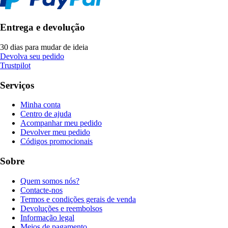
Entrega e devolução
30 dias para mudar de ideia
Devolva seu pedido
Trustpilot
Serviços
Minha conta
Centro de ajuda
Acompanhar meu pedido
Devolver meu pedido
Códigos promocionais
Sobre
Quem somos nós?
Contacte-nos
Termos e condições gerais de venda
Devoluções e reembolsos
Informação legal
Meios de pagamento