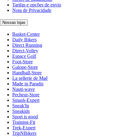
Tarifas e opções de envio
Nota de Privacidade
Nossas lojas
Basket-Center
Daily Bikers
Direct Running
Direct-Volley
Espace Golf
Foot-Store
Galope-Store
Handball-Store
La sellerie de Maé
Made in Paradis
Nauti-wave
Pecheur-Store
Smash-Expert
Sneak'In
Sneakids
Sport is good
Training-Fit
Trek-Expert
TripNBikers