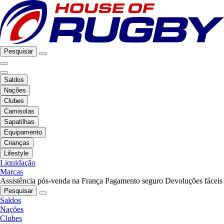
Pesquisar
Saldos
Nações
Clubes
Camisolas
Sapatilhas
Equipamento
Crianças
Lifestyle
Liquidação
Marcas
Assistência pós-venda na França
Pagamento seguro
Devoluções fáceis
Pesquisar
Saldos
Nações
Clubes