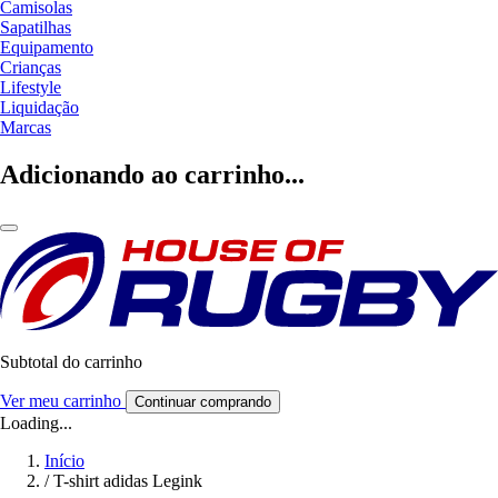
Camisolas
Sapatilhas
Equipamento
Crianças
Lifestyle
Liquidação
Marcas
Adicionando ao carrinho...
Subtotal do carrinho
Ver meu carrinho
Continuar comprando
Loading...
Início
/
T-shirt adidas Legink