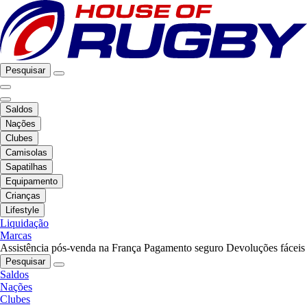
Pesquisar
Saldos
Nações
Clubes
Camisolas
Sapatilhas
Equipamento
Crianças
Lifestyle
Liquidação
Marcas
Assistência pós-venda na França
Pagamento seguro
Devoluções fáceis
Pesquisar
Saldos
Nações
Clubes