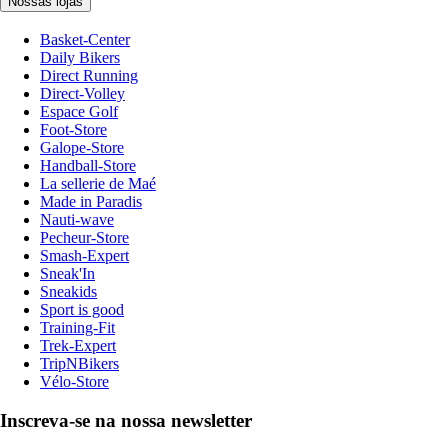
Nossas lojas
Basket-Center
Daily Bikers
Direct Running
Direct-Volley
Espace Golf
Foot-Store
Galope-Store
Handball-Store
La sellerie de Maé
Made in Paradis
Nauti-wave
Pecheur-Store
Smash-Expert
Sneak'In
Sneakids
Sport is good
Training-Fit
Trek-Expert
TripNBikers
Vélo-Store
Inscreva-se na nossa newsletter