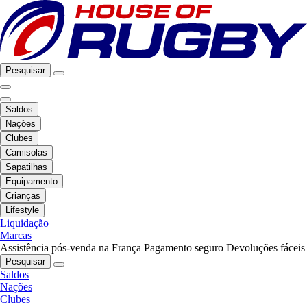
Pesquisar
Saldos
Nações
Clubes
Camisolas
Sapatilhas
Equipamento
Crianças
Lifestyle
Liquidação
Marcas
Assistência pós-venda na França
Pagamento seguro
Devoluções fáceis
Pesquisar
Saldos
Nações
Clubes