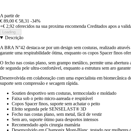
A partir de
€ 89,00
€ 58,31
-34%
+€ 2,92
oferecidos na sua proxima encomenda
Creditados apos a vali
Loading...
Descrição
A BRA N°42 destaca-se por um design sem costuras, realizado através d
garante uma respirabilidade ótima, enquanto os copos Spacer finos ofer
O fecho nas costas plano, sem grampo metálico, permite uma abertura
de segunda pele ultra-confortável, enquanto a estrutura sem aro garant
Desenvolvida em colaboração com uma especialista em biomecânica do se
suporte sem compressão e secagem rápida.
Soutien desportivo sem costuras, termocolado e moldado
Faixa sob o peito micro-aareada e respirável
Copos Spacer finos, suporte sem achatar o peito
Efeito segunda pele SENSELAST® 3D
Fecho nas costas plano, sem metal, fácil de vestir
Sem aro, suporte ótimo para desportos intensos
Recomendado após cirurgia mamária
Desenvolvido em Chamonix Mont-Blanc, testado por mulheres de