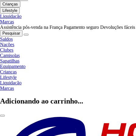
Crianças
Lifestyle
Liquidação
Marcas
Assistência pós-venda na França
Pagamento seguro
Devoluções fáceis
Pesquisar
Saldos
Nações
Clubes
Camisolas
Sapatilhas
Equipamento
Crianças
Lifestyle
Liquidação
Marcas
Adicionando ao carrinho...