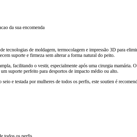
dacao da sua encomenda
e tecnologias de moldagem, termocolagem e impressão 3D para eliminar 
ecem suporte e firmeza sem alterar a forma natural do peito.
 ampla, facilitando o vestir, especialmente após uma cirurgia mamár
e um suporte perfeito para desportos de impacto médio ou alto.
io e testada por mulheres de todos os perfis, este soutien é recomenda
 todos os perfis