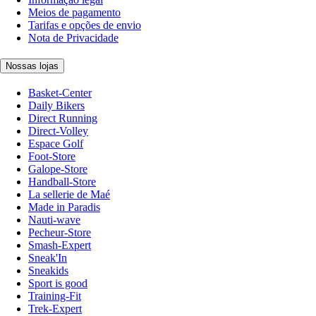
Meios de pagamento
Tarifas e opções de envio
Nota de Privacidade
Nossas lojas
Basket-Center
Daily Bikers
Direct Running
Direct-Volley
Espace Golf
Foot-Store
Galope-Store
Handball-Store
La sellerie de Maé
Made in Paradis
Nauti-wave
Pecheur-Store
Smash-Expert
Sneak'In
Sneakids
Sport is good
Training-Fit
Trek-Expert