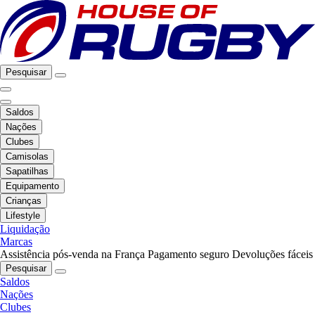
Pesquisar
Saldos
Nações
Clubes
Camisolas
Sapatilhas
Equipamento
Crianças
Lifestyle
Liquidação
Marcas
Assistência pós-venda na França
Pagamento seguro
Devoluções fáceis
Pesquisar
Saldos
Nações
Clubes