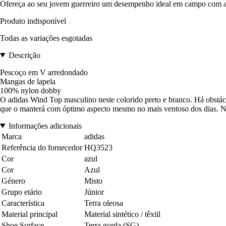
Ofereça ao seu jovem guerreiro um desempenho ideal em campo com as 
Produto indisponível
Todas as variações esgotadas
Descrição
Pescoço em V arredondado
Mangas de lapela
100% nylon dobby
O adidas Wind Top masculino neste colorido preto e branco. Há obstácu
que o manterá com óptimo aspecto mesmo no mais ventoso dos dias. No v
Informações adicionais
Marca
adidas
Referência do fornecedor
HQ3523
Cor
azul
Cor
Azul
Género
Misto
Grupo etário
Júnior
Característica
Terra oleosa
Material principal
Material sintético / têxtil
Shoe Surface
Terra gorda (SG)