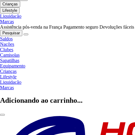
Crianças
Lifestyle
Liquidação
Marcas
Assistência pós-venda na França
Pagamento seguro
Devoluções fáceis
Pesquisar
Saldos
Nações
Clubes
Camisolas
Sapatilhas
Equipamento
Crianças
Lifestyle
Liquidação
Marcas
Adicionando ao carrinho...