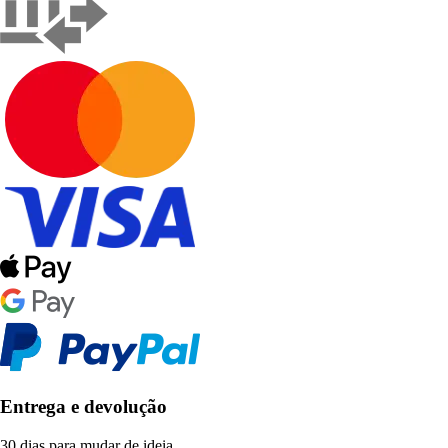
Entrega e devolução
30 dias para mudar de ideia