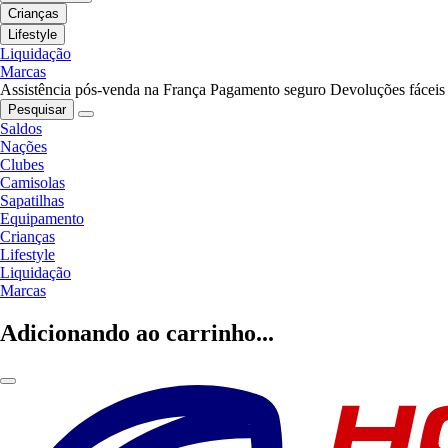
Crianças
Lifestyle
Liquidação
Marcas
Assistência pós-venda na França
Pagamento seguro
Devoluções fáceis
Pesquisar
Saldos
Nações
Clubes
Camisolas
Sapatilhas
Equipamento
Crianças
Lifestyle
Liquidação
Marcas
Adicionando ao carrinho...