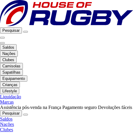
Pesquisar
Saldos
Nações
Clubes
Camisolas
Sapatilhas
Equipamento
Crianças
Lifestyle
Liquidação
Marcas
Assistência pós-venda na França
Pagamento seguro
Devoluções fáceis
Pesquisar
Saldos
Nações
Clubes