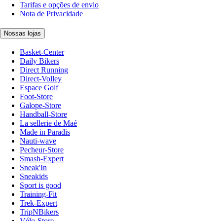
Tarifas e opções de envio
Nota de Privacidade
Nossas lojas
Basket-Center
Daily Bikers
Direct Running
Direct-Volley
Espace Golf
Foot-Store
Galope-Store
Handball-Store
La sellerie de Maé
Made in Paradis
Nauti-wave
Pecheur-Store
Smash-Expert
Sneak'In
Sneakids
Sport is good
Training-Fit
Trek-Expert
TripNBikers
Vélo-Store