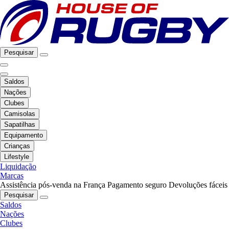
Pesquisar
Saldos
Nações
Clubes
Camisolas
Sapatilhas
Equipamento
Crianças
Lifestyle
Liquidação
Marcas
Assistência pós-venda na França
Pagamento seguro
Devoluções fáceis
Pesquisar
Saldos
Nações
Clubes