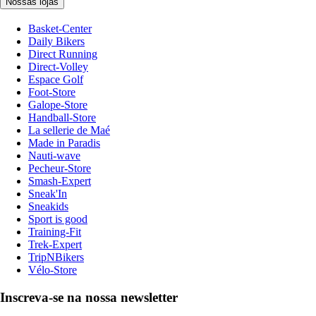
Nossas lojas
Basket-Center
Daily Bikers
Direct Running
Direct-Volley
Espace Golf
Foot-Store
Galope-Store
Handball-Store
La sellerie de Maé
Made in Paradis
Nauti-wave
Pecheur-Store
Smash-Expert
Sneak'In
Sneakids
Sport is good
Training-Fit
Trek-Expert
TripNBikers
Vélo-Store
Inscreva-se na nossa newsletter