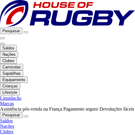
Pesquisar
Saldos
Nações
Clubes
Camisolas
Sapatilhas
Equipamento
Crianças
Lifestyle
Liquidação
Marcas
Assistência pós-venda na França
Pagamento seguro
Devoluções fáceis
Pesquisar
Saldos
Nações
Clubes