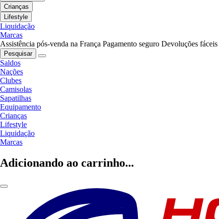
Crianças
Lifestyle
Liquidação
Marcas
Assistência pós-venda na França
Pagamento seguro
Devoluções fáceis
Pesquisar
Saldos
Nações
Clubes
Camisolas
Sapatilhas
Equipamento
Crianças
Lifestyle
Liquidação
Marcas
Adicionando ao carrinho...