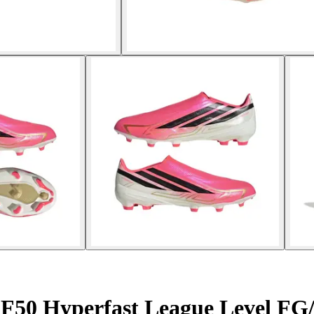
l F50 Hyperfast League Level F