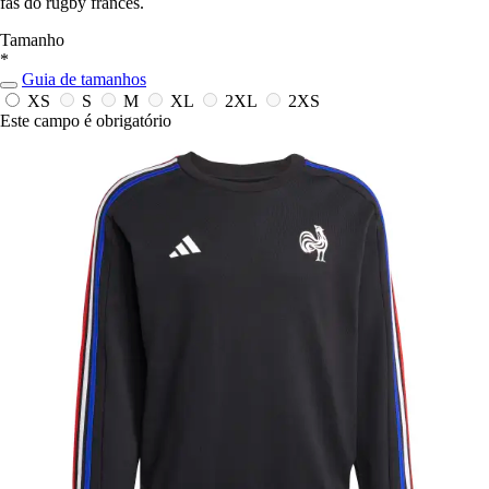
fãs do rugby francês.
Tamanho
*
Guia de tamanhos
XS
S
M
XL
2XL
2XS
Este campo é obrigatório