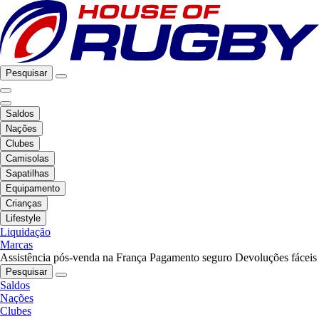
Pesquisar
Saldos
Nações
Clubes
Camisolas
Sapatilhas
Equipamento
Crianças
Lifestyle
Liquidação
Marcas
Assistência pós-venda na França
Pagamento seguro
Devoluções fáceis
Pesquisar
Saldos
Nações
Clubes