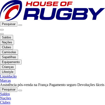
Pesquisar
Saldos
Nações
Clubes
Camisolas
Sapatilhas
Equipamento
Crianças
Lifestyle
Liquidação
Marcas
Assistência pós-venda na França
Pagamento seguro
Devoluções fáceis
Pesquisar
Saldos
Nações
Clubes