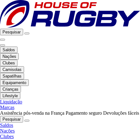
Pesquisar
Saldos
Nações
Clubes
Camisolas
Sapatilhas
Equipamento
Crianças
Lifestyle
Liquidação
Marcas
Assistência pós-venda na França
Pagamento seguro
Devoluções fáceis
Pesquisar
Saldos
Nações
Clubes