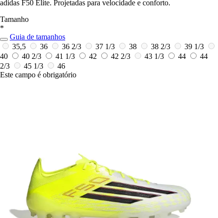
adidas F50 Elite. Projetadas para velocidade e conforto.
Tamanho
*
Guia de tamanhos
35,5
36
36 2/3
37 1/3
38
38 2/3
39 1/3
40
40 2/3
41 1/3
42
42 2/3
43 1/3
44
44
2/3
45 1/3
46
Este campo é obrigatório