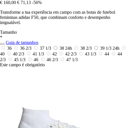
€ 160,00
€ 71,13
-56%
Transforme a tua experiência em campo com as botas de futebol
femininas adidas F50, que combinam conforto e desempenho
inigualável.
Tamanho
*
Guia de tamanhos
36
36 2/3
37 1/3
38
24h
38 2/3
39 1/3
24h
40
40 2/3
41 1/3
42
42 2/3
43 1/3
44
44
2/3
45 1/3
46
46 2/3
47 1/3
Este campo é obrigatório