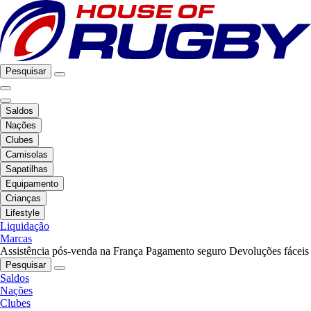
Pesquisar
Saldos
Nações
Clubes
Camisolas
Sapatilhas
Equipamento
Crianças
Lifestyle
Liquidação
Marcas
Assistência pós-venda na França
Pagamento seguro
Devoluções fáceis
Pesquisar
Saldos
Nações
Clubes