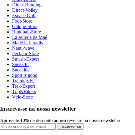
Direct Running
Direct-Volley
Espace Golf
Foot-Store
Galope-Store
Handball-Store
La sellerie de Maé
Made in Paradis
Nauti-wave
Pecheur-Store
Smash-Expert
Sneak'In
Sneakids
Sport is good
Training-Fit
Trek-Expert
TripNBikers
Vélo-Store
Inscreva-se na nossa newsletter
Aproveite 10% de desconto ao inscrever-se na nossa newsletter
Inscrever-se