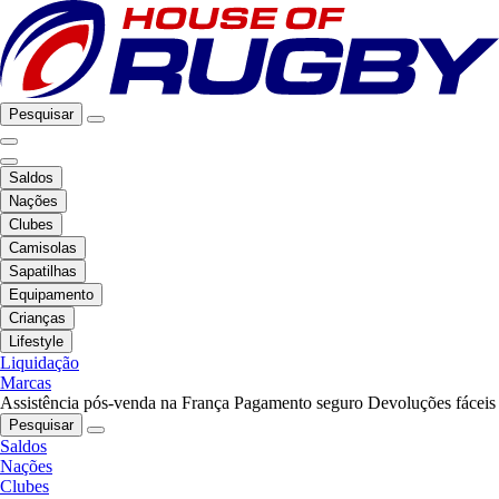
Pesquisar
Saldos
Nações
Clubes
Camisolas
Sapatilhas
Equipamento
Crianças
Lifestyle
Liquidação
Marcas
Assistência pós-venda na França
Pagamento seguro
Devoluções fáceis
Pesquisar
Saldos
Nações
Clubes