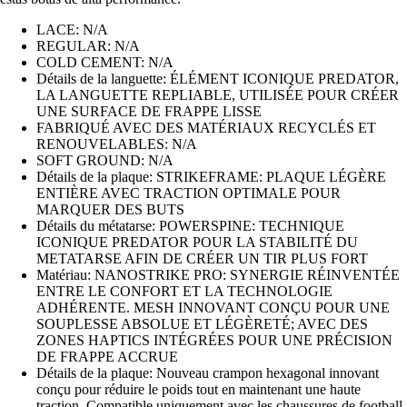
LACE: N/A
REGULAR: N/A
COLD CEMENT: N/A
Détails de la languette: ÉLÉMENT ICONIQUE PREDATOR,
LA LANGUETTE REPLIABLE, UTILISÉE POUR CRÉER
UNE SURFACE DE FRAPPE LISSE
FABRIQUÉ AVEC DES MATÉRIAUX RECYCLÉS ET
RENOUVELABLES: N/A
SOFT GROUND: N/A
Détails de la plaque: STRIKEFRAME: PLAQUE LÉGÈRE
ENTIÈRE AVEC TRACTION OPTIMALE POUR
MARQUER DES BUTS
Détails du métatarse: POWERSPINE: TECHNIQUE
ICONIQUE PREDATOR POUR LA STABILITÉ DU
METATARSE AFIN DE CRÉER UN TIR PLUS FORT
Matériau: NANOSTRIKE PRO: SYNERGIE RÉINVENTÉE
ENTRE LE CONFORT ET LA TECHNOLOGIE
ADHÉRENTE. MESH INNOVANT CONÇU POUR UNE
SOUPLESSE ABSOLUE ET LÉGÈRETÉ; AVEC DES
ZONES HAPTICS INTÉGRÉES POUR UNE PRÉCISION
DE FRAPPE ACCRUE
Détails de la plaque: Nouveau crampon hexagonal innovant
conçu pour réduire le poids tout en maintenant une haute
traction. Compatible uniquement avec les chaussures de football