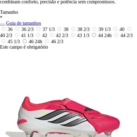
combinam conforto, precisão e potência sem compromissos.
Tamanho
*
Guia de tamanhos
36
36 2/3
37 1/3
38
38 2/3
39 1/3
40
40 2/3
41 1/3
42
42 2/3
43 1/3
44
24h
44 2/3
45 1/3
46
24h
46 2/3
Este campo é obrigatório