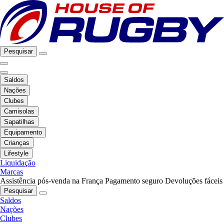
Pesquisar
Saldos
Nações
Clubes
Camisolas
Sapatilhas
Equipamento
Crianças
Lifestyle
Liquidação
Marcas
Assistência pós-venda na França
Pagamento seguro
Devoluções fáceis
Pesquisar
Saldos
Nações
Clubes