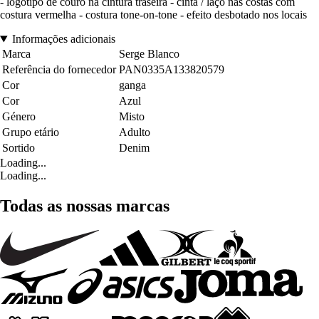
- logótipo de couro na cintura traseira - cinta / laço nas costas com
costura vermelha - costura tone-on-tone - efeito desbotado nos locais
Informações adicionais
Marca
Serge Blanco
Referência do fornecedor
PAN0335A133820579
Cor
ganga
Cor
Azul
Género
Misto
Grupo etário
Adulto
Sortido
Denim
Loading...
Loading...
Todas as nossas marcas