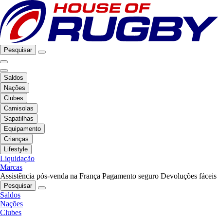
Pesquisar
Saldos
Nações
Clubes
Camisolas
Sapatilhas
Equipamento
Crianças
Lifestyle
Liquidação
Marcas
Assistência pós-venda na França
Pagamento seguro
Devoluções fáceis
Pesquisar
Saldos
Nações
Clubes