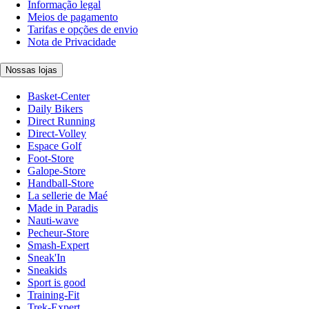
Informação legal
Meios de pagamento
Tarifas e opções de envio
Nota de Privacidade
Nossas lojas
Basket-Center
Daily Bikers
Direct Running
Direct-Volley
Espace Golf
Foot-Store
Galope-Store
Handball-Store
La sellerie de Maé
Made in Paradis
Nauti-wave
Pecheur-Store
Smash-Expert
Sneak'In
Sneakids
Sport is good
Training-Fit
Trek-Expert